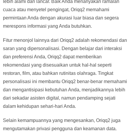
lebih alami dan lancar. Baik Anda menanyakan ramalan
cuaca atau menyetel pengingat, Oriqq2 memahami
permintaan Anda dengan akurasi luar biasa dan segera
merespons informasi yang Anda butuhkan.
Fitur menonjol lainnya dari Oriqq2 adalah rekomendasi dan
saran yang dipersonalisasi. Dengan belajar dari interaksi
dan preferensi Anda, Oriqq2 dapat memberikan
rekomendasi yang disesuaikan untuk hal-hal seperti
restoran, film, atau bahkan rutinitas olahraga. Tingkat
personalisasi ini membantu Oriqq2 benar-benar memahami
dan mengantisipasi kebutuhan Anda, menjadikannya lebih
dari sekadar asisten digital, namun pendamping sejati
dalam kehidupan sehari-hari Anda.
Selain kemampuannya yang mengesankan, Oriqq2 juga
mengutamakan privasi pengguna dan keamanan data.