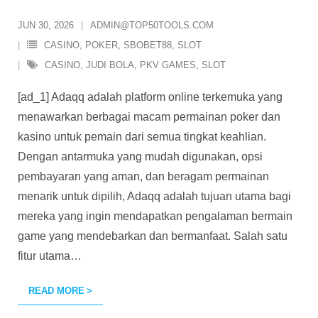
JUN 30, 2026
ADMIN@TOP50TOOLS.COM
CASINO
,
POKER
,
SBOBET88
,
SLOT
CASINO
,
JUDI BOLA
,
PKV GAMES
,
SLOT
[ad_1] Adaqq adalah platform online terkemuka yang
menawarkan berbagai macam permainan poker dan
kasino untuk pemain dari semua tingkat keahlian.
Dengan antarmuka yang mudah digunakan, opsi
pembayaran yang aman, dan beragam permainan
menarik untuk dipilih, Adaqq adalah tujuan utama bagi
mereka yang ingin mendapatkan pengalaman bermain
game yang mendebarkan dan bermanfaat. Salah satu
fitur utama
…
READ MORE