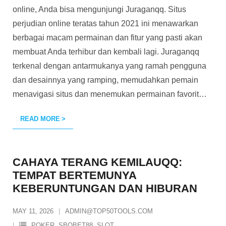
online, Anda bisa mengunjungi Juraganqq. Situs
perjudian online teratas tahun 2021 ini menawarkan
berbagai macam permainan dan fitur yang pasti akan
membuat Anda terhibur dan kembali lagi. Juraganqq
terkenal dengan antarmukanya yang ramah pengguna
dan desainnya yang ramping, memudahkan pemain
menavigasi situs dan menemukan permainan favorit
…
READ MORE
CAHAYA TERANG KEMILAUQQ:
TEMPAT BERTEMUNYA
KEBERUNTUNGAN DAN HIBURAN
MAY 11, 2026
ADMIN@TOP50TOOLS.COM
POKER
,
SBOBET88
,
SLOT