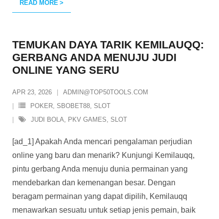
READ MORE
TEMUKAN DAYA TARIK KEMILAUQQ:
GERBANG ANDA MENUJU JUDI
ONLINE YANG SERU
APR 23, 2026
ADMIN@TOP50TOOLS.COM
POKER
,
SBOBET88
,
SLOT
JUDI BOLA
,
PKV GAMES
,
SLOT
[ad_1] Apakah Anda mencari pengalaman perjudian
online yang baru dan menarik? Kunjungi Kemilauqq,
pintu gerbang Anda menuju dunia permainan yang
mendebarkan dan kemenangan besar. Dengan
beragam permainan yang dapat dipilih, Kemilauqq
menawarkan sesuatu untuk setiap jenis pemain, baik