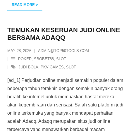
READ MORE
TEMUKAN KESERUAN JUDI ONLINE
BERSAMA ADAQQ
MAY 28, 2026
ADMIN@TOP50TOOLS.COM
POKER
,
SBOBET88
,
SLOT
JUDI BOLA
,
PKV GAMES
,
SLOT
[ad_1] Perjudian online menjadi semakin populer dalam
beberapa tahun terakhir, dengan semakin banyak orang
beralih ke internet untuk memuaskan hasrat mereka
akan kegembiraan dan sensasi. Salah satu platform judi
online terkemuka yang banyak mendapat perhatian
adalah Adaqq. Adaqq merupakan situs judi online
terpercaya yang menawarkan berbagai macam