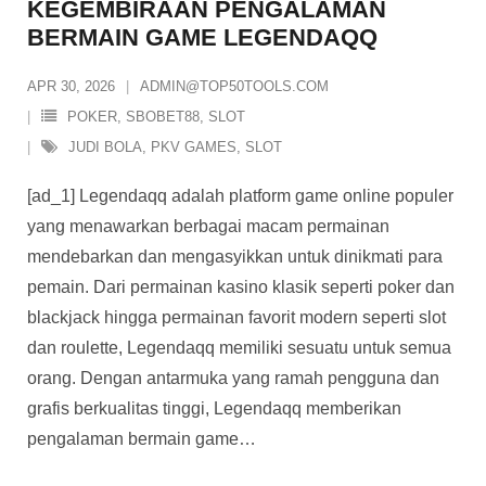
KEGEMBIRAAN PENGALAMAN
BERMAIN GAME LEGENDAQQ
APR 30, 2026
ADMIN@TOP50TOOLS.COM
POKER
,
SBOBET88
,
SLOT
JUDI BOLA
,
PKV GAMES
,
SLOT
[ad_1] Legendaqq adalah platform game online populer
yang menawarkan berbagai macam permainan
mendebarkan dan mengasyikkan untuk dinikmati para
pemain. Dari permainan kasino klasik seperti poker dan
blackjack hingga permainan favorit modern seperti slot
dan roulette, Legendaqq memiliki sesuatu untuk semua
orang. Dengan antarmuka yang ramah pengguna dan
grafis berkualitas tinggi, Legendaqq memberikan
pengalaman bermain game
…