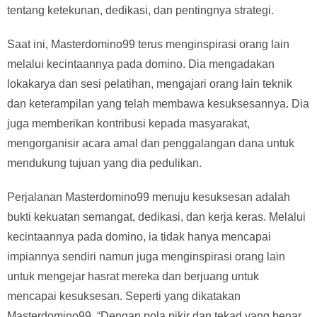
tentang ketekunan, dedikasi, dan pentingnya strategi.
Saat ini, Masterdomino99 terus menginspirasi orang lain
melalui kecintaannya pada domino. Dia mengadakan
lokakarya dan sesi pelatihan, mengajari orang lain teknik
dan keterampilan yang telah membawa kesuksesannya. Dia
juga memberikan kontribusi kepada masyarakat,
mengorganisir acara amal dan penggalangan dana untuk
mendukung tujuan yang dia pedulikan.
Perjalanan Masterdomino99 menuju kesuksesan adalah
bukti kekuatan semangat, dedikasi, dan kerja keras. Melalui
kecintaannya pada domino, ia tidak hanya mencapai
impiannya sendiri namun juga menginspirasi orang lain
untuk mengejar hasrat mereka dan berjuang untuk
mencapai kesuksesan. Seperti yang dikatakan
Masterdomino99, “Dengan pola pikir dan tekad yang benar,